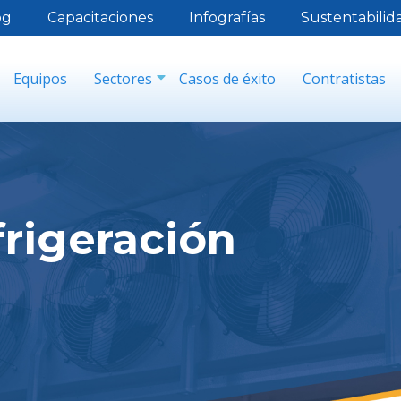
og
Capacitaciones
Infografías
Sustentabilid
Equipos
Sectores
Casos de éxito
Contratistas
frigeración