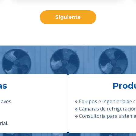
Siguiente
as
Prod
 aves.
🔹
Equipos e ingeniería de c
🔹
Cámaras de refrigeració
🔹
Consultoría para sistemas
ial.