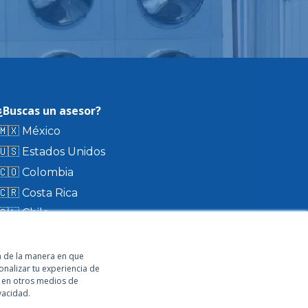
¿Buscas un asesor?
🇲🇽 México
🇺🇸 Estados Unidos
🇨🇴 Colombia
🇨🇷 Costa Rica
🇨🇱 Chile
🇪🇨 Ecuador
🇬🇹 Guatemala
ca de la manera en que
nalizar tu experiencia de
o en otros medios de
Visita nuestro directorio
vacidad.