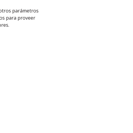
 otros parámetros
ios para proveer
ores.