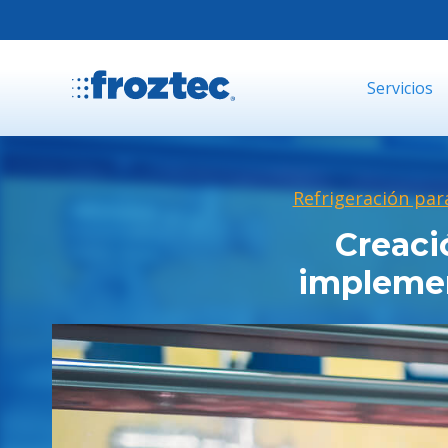
Servicios
Refrigeración par
Creaci
implemen