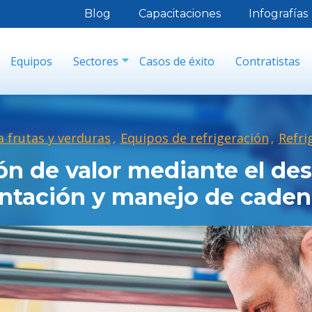
Blog
Capacitaciones
Infografías
Equipos
Sectores
Casos de éxito
Contratistas
a frutas y verduras
Equipos de refrigeración
Refri
,
,
ón de valor mediante el desa
tación y manejo de cadena