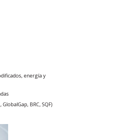
ificados, energía y
adas
, GlobalGap, BRC, SQF)