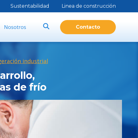
Sustentabilidad
Linea de construcción
Nosotros
Contacto
geración industrial
rrollo,
s de frío