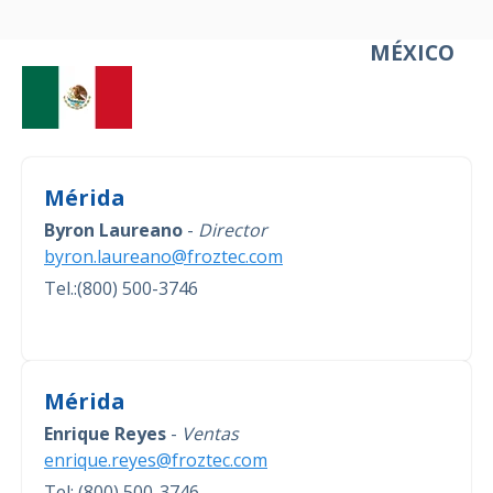
MÉXICO
Mérida
Byron Laureano
-
Director
byron.laureano@froztec.com
Tel.:(800) 500-3746
Mérida
Enrique Reyes
-
Ventas
enrique.reyes@froztec.com
Tel: (800) 500-3746