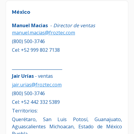
México
Manuel Macias
-
Director de ventas
manuel.macias@froztec.com
(800) 500-3746
Cel: +52 999 802 7138
________________________
Jair Urías
- ventas
jair.urias@froztec.com
(800) 500-3746
Cel: +52 442 332 5389
Territorios:
Querétaro, San Luis Potosí, Guanajuato,
Aguascalientes Michoacan, Estado de México
Puebla.