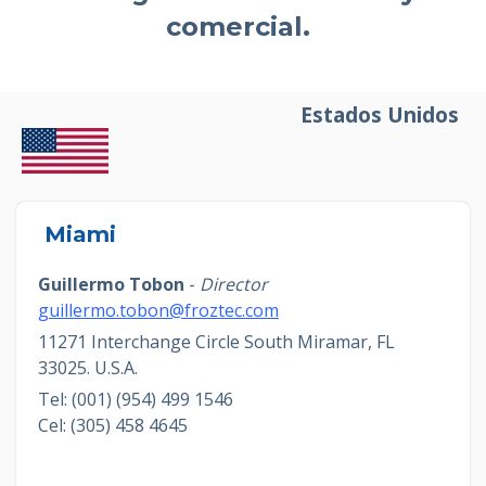
comercial.
Estados Unidos
Miami
Guillermo Tobon
-
Director
guillermo.tobon@froztec.com
11271 Interchange Circle South
Miramar, FL
33025.
U.S.A.
Tel: (001) (954) 499 1546
Cel: (305) 458 4645