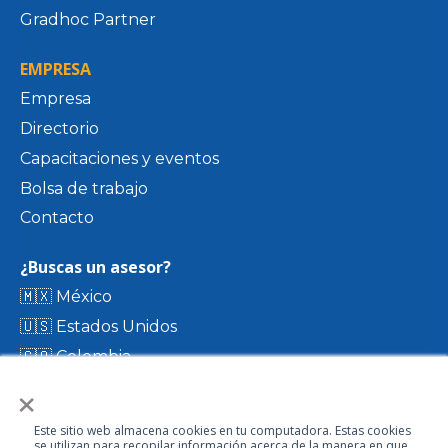
Gradhoc Partner
EMPRESA
Empresa
Directorio
Capacitaciones y eventos
Bolsa de trabajo
Contacto
¿Buscas un asesor?
🇲🇽 México
🇺🇸 Estados Unidos
🇨🇴 Colombia
×
🇨🇷 Costa Rica
🇨🇱 Chile
Este sitio web almacena cookies en tu computadora. Estas cookies
🇪🇨 Ecuador
se utilizan para recopilar información acerca de la manera en que