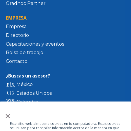
Gradhoc Partner
EMPRESA
Empresa
Directorio
Capacitaciones y eventos
Bolsa de trabajo
Contacto
¿Buscas un asesor?
🇲🇽 México
🇺🇸 Estados Unidos
🇨🇴 Colombia
×
🇨🇷 Costa Rica
🇨🇱 Chile
Este sitio web almacena cookies en tu computadora. Estas cookies
🇪🇨 Ecuador
se utilizan para recopilar información acerca de la manera en que