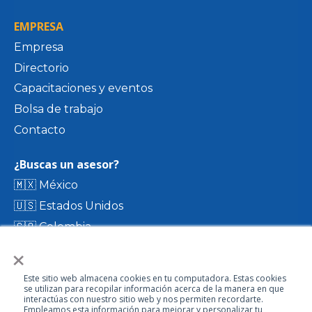
EMPRESA
Empresa
Directorio
Capacitaciones y eventos
Bolsa de trabajo
Contacto
¿Buscas un asesor?
🇲🇽 México
🇺🇸 Estados Unidos
🇨🇴 Colombia
×
🇨🇷 Costa Rica
🇨🇱 Chile
Este sitio web almacena cookies en tu computadora. Estas cookies
🇪🇨 Ecuador
se utilizan para recopilar información acerca de la manera en que
interactúas con nuestro sitio web y nos permiten recordarte.
🇬🇹 Guatemala
Empleamos esta información para mejorar y personalizar tu