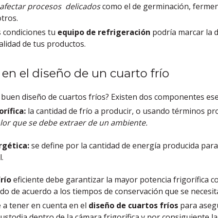
afectar procesos delicados
como el de germinación, fermen
tros.
s
condiciones tu
equipo de refrigeración
podría marcar la d
alidad de tus productos.
n el diseño de un cuarto frío
buen diseño de cuartos fríos? Existen dos componentes ese
rífica:
la cantidad de frío a producir, o usando términos pro
alor que se debe extraer de un ambiente.
rgética:
se define por la cantidad de energía producida para 
.
frío
eficiente debe garantizar la mayor potencia frigorífica 
odo de acuerdo a los tiempos de conservación que se necesit
 a tener en cuenta en el
diseño de cuartos fríos
para asegu
stodia dentro de la cámara frigorífica y por consiguiente la