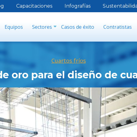
og
Capacitaciones
Infografías
Sustentabilid
Equipos
Sectores
Casos de éxito
Contratistas
Cuartos fríos
de oro para el diseño de cua