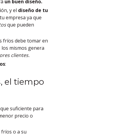
rá
un buen diseño.
ón, y el
diseño de tu
 tu empresa ya
que
tos
que pueden
os fríos debe tomar en
de los mismos genera
res clientes.
íos
:
, el tiempo
que suficiente para
 menor precio o
 fríos o a su