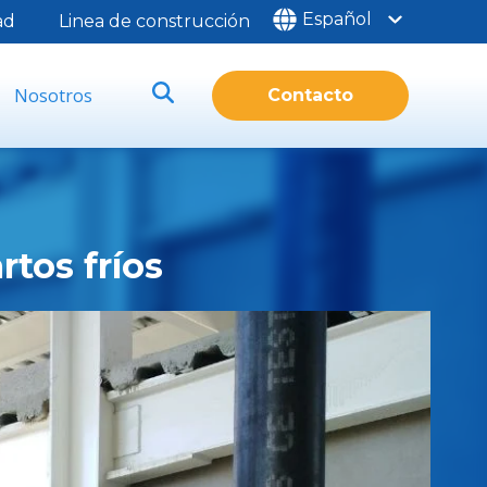
Español
ad
Linea de construcción
Nosotros
Contacto
rtos fríos