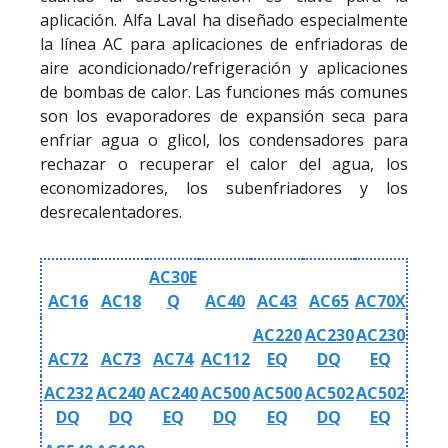
aplicación. Alfa Laval ha diseñado especialmente
la línea AC para aplicaciones de enfriadoras de
aire acondicionado/refrigeración y aplicaciones
de bombas de calor. Las funciones más comunes
son los evaporadores de expansión seca para
enfriar agua o glicol, los condensadores para
rechazar o recuperar el calor del agua, los
economizadores, los subenfriadores y los
desrecalentadores.
AC30E
AC16
AC18
Q
AC40
AC43
AC65
AC70X
AC220
AC230
AC230
AC72
AC73
AC74
AC112
EQ
DQ
EQ
AC232
AC240
AC240
AC500
AC500
AC502
AC502
DQ
DQ
EQ
DQ
EQ
DQ
EQ