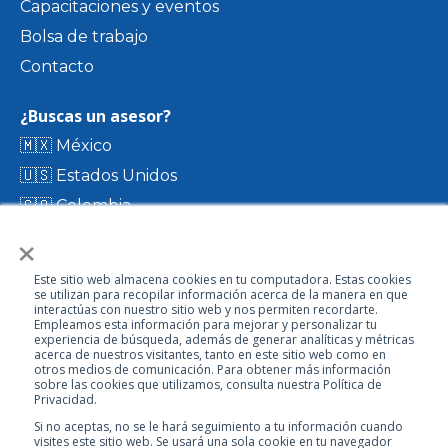
Capacitaciones y eventos
Bolsa de trabajo
Contacto
¿Buscas un asesor?
🇲🇽 México
🇺🇸 Estados Unidos
🇨🇴 Colombia
×
🇨🇷 Costa Rica
🇨🇱 Chile
Este sitio web almacena cookies en tu computadora. Estas cookies
🇪🇨 Ecuador
se utilizan para recopilar información acerca de la manera en que
interactúas con nuestro sitio web y nos permiten recordarte.
🇬🇹 Guatemala
Empleamos esta información para mejorar y personalizar tu
experiencia de búsqueda, además de generar analíticas y métricas
acerca de nuestros visitantes, tanto en este sitio web como en
otros medios de comunicación. Para obtener más información
Visita nuestro directorio
sobre las cookies que utilizamos, consulta nuestra Política de
Privacidad.
Si no aceptas, no se le hará seguimiento a tu información cuando
visites este sitio web. Se usará una sola cookie en tu navegador