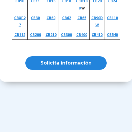
CB10
CB11
CB16
CB18
CBH18
CB20
CB24
D
W
CBXP2
CB30
CB60
CB62
CB65
CB90D
CB110
7
W
CB112
CB200
CB210
CB300
CB400
CB410
CB540
Solicita información