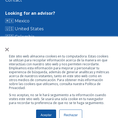
Contact
Looking for an advisor?
🇲🇽 Mexico
🇺🇸 United States
🇨🇴 Colombia
×
🇨🇷 Costa Rica
🇨🇱 Chile
Este sitio web almacena cookies en tu computadora. Estas cookies
🇪🇨 Ecuador
se utilizan para recopilar información acerca de la manera en que
interactúas con nuestro sitio web y nos permiten recordarte.
🇬🇹 Guatemala
Empleamos esta información para mejorar y personalizar tu
experiencia de búsqueda, además de generar analíticas y métricas
acerca de nuestros visitantes, tanto en este sitio web como en
otros medios de comunicación. Para obtener más información
Visit our directory
sobre las cookies que utilizamos, consulta nuestra Política de
Privacidad.
Si no aceptas, no se le hará seguimiento a tu información cuando
visites este sitio web. Se usará una sola cookie en tu navegador
para recordar tu preferencia de que no se te haga seguimiento.
© 2022 Froztec International Inc.
Aceptar
Rechazar