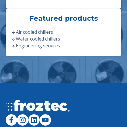
Featured products
🔹
Air cooled chillers
🔹
Water cooled chillers
🔹
Engineering services