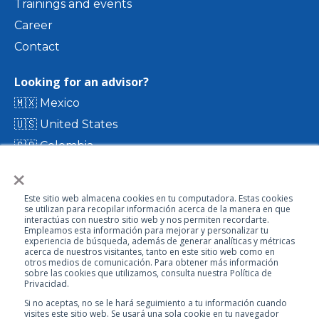
Trainings and events
Career
Contact
Looking for an advisor?
🇲🇽 Mexico
🇺🇸 United States
🇨🇴 Colombia
×
🇨🇷 Costa Rica
🇨🇱 Chile
Este sitio web almacena cookies en tu computadora. Estas cookies
🇪🇨 Ecuador
se utilizan para recopilar información acerca de la manera en que
interactúas con nuestro sitio web y nos permiten recordarte.
🇬🇹 Guatemala
Empleamos esta información para mejorar y personalizar tu
experiencia de búsqueda, además de generar analíticas y métricas
acerca de nuestros visitantes, tanto en este sitio web como en
otros medios de comunicación. Para obtener más información
Visit our directory
sobre las cookies que utilizamos, consulta nuestra Política de
Privacidad.
Si no aceptas, no se le hará seguimiento a tu información cuando
visites este sitio web. Se usará una sola cookie en tu navegador